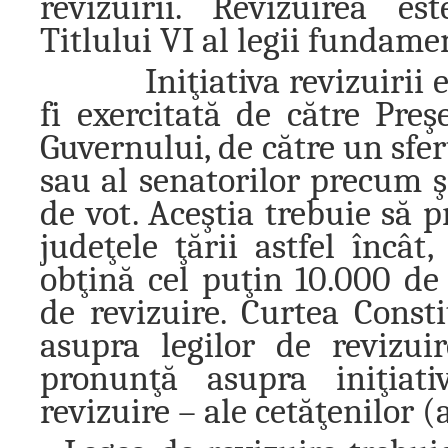
revizuirii. Revizuirea es
Titlului VI al legii fundamen
Iniţiativa revizuirii este
fi exercitată de către Pre
Guvernului, de către un sfer
sau al senatorilor precum ş
de vot. Aceştia trebuie să 
judeţele ţării astfel încât
obţină cel puţin 10.000 de 
de revizuire. Curtea Const
asupra legilor de revizuir
pronunţă asupra iniţiati
revizuire – ale cetăţenilor (art