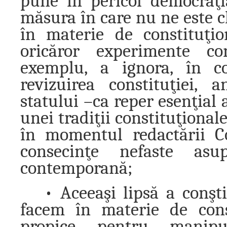
pune în pericol democraţ
măsura în care nu ne este c
în materie de constituţi
oricăror experimente con
exemplu, a ignora, în co
revizuirea constituţiei, 
statului –ca reper esenţial a
unei tradiţii constituţiona
în momentul redactării Co
consecinţe nefaste as
contemporană;
• Aceeaşi lipsă a conşt
facem în materie de cons
propice pentru manipul