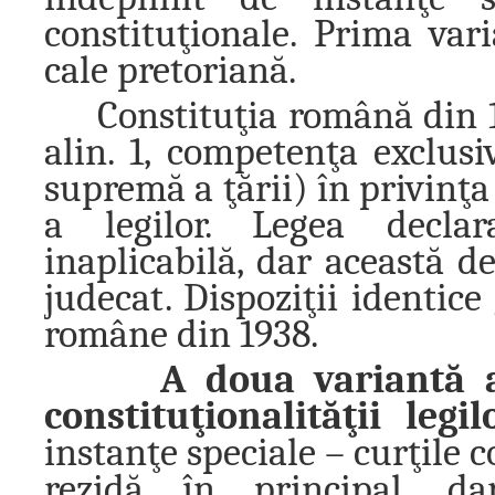
constituţionale. Prima var
cale pretoriană.
Constituţia română din 1
alin. 1, competenţa exclusi
supremă a ţării) în privinţa
a legilor. Legea declar
inaplicabilă, dar această d
judecat. Dispoziţii identice 
române din 1938.
A doua variantă a
constituţionalităţii legi
instanţe speciale – curţile c
rezidă în principal, da