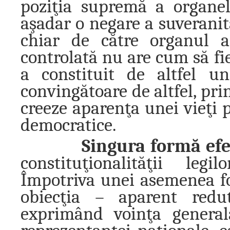
poziţia supremă a organelo
aşadar o negare a suveranită
chiar de către organul a
controlată nu are cum să fie
a constituit de altfel u
convingătoare de altfel, pri
creeze aparenţa unei vieţi p
democratice.
Singura formă efe
constituţionalităţii le
Împotriva unei asemenea f
obiecţia – aparent redut
exprimând voinţa general