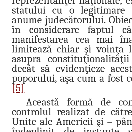
reprezentanţei naţionale, 
statului cu o legitimare 
anume judecătorului. Obiec
în considerare faptul că
manifestarea cea mai înal
limitează chiar şi voinţa 
asupra constituţionalităţi
decât să evidenţieze aces
poporului, aşa cum a fost 
[5]
Această formă de co
controlul realizat de cătr
Unite ale Americii şi – pân
îndeplinit de instanţe 