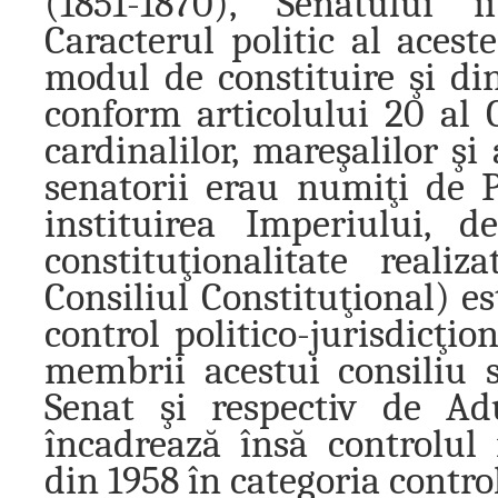
(1851-1870), Senatului î
Caracterul politic al aces
modul de constituire şi di
conform articolului 20 al C
cardinalilor, mareşalilor ş
senatorii erau numiţi de P
instituirea Imperiului, 
constituţionalitate real
Consiliul Constituţional) es
control politico-jurisdicţio
membrii acestui consiliu 
Senat şi respectiv de Ad
încadrează însă controlul 
din 1958 în categoria control