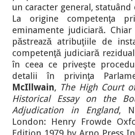
un caracter general, statuând 
La origine competenţa pr
eminamente judiciară. Chiar 
păstrează atribuţiile de in
competenţă judiciară rezidual
în ceea ce priveşte proced
detalii în privinţa Parla
McIllwain
,
The High Court o
Historical Essay on the Bo
Adjudication in England
, N
London: Henry Frowde Oxfor
Edition 1979 by Arno Press Inc