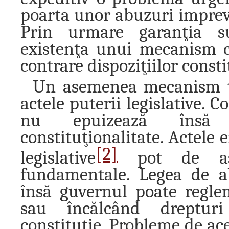
poarta unor abuzuri impreviz
Prin urmare garanţia sup
existenţa unui mecanism ca
contrare dispoziţiilor consti
Un asemenea mecanism tr
actele puterii legislative. C
nu epuizează însă 
constituţionalitate. Actele
[2]
legislative
pot de ase
fundamentale. Legea de abi
însă guvernul poate regle
sau încălcând dreptur
constituţie. Probleme de ace