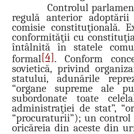
Controlul parlamentar c
regulă anterior adoptării
comisie constituţională. 
conformităţii cu constituţi
întâlnită în statele com
[4]
formal
. Conform conce
sovietică, privind organiza
statului, adunările repr
“organe supreme ale put
subordonate toate celela
administraţiei de stat”, “o
“procuraturii”); un control
oricăreia din aceste din u