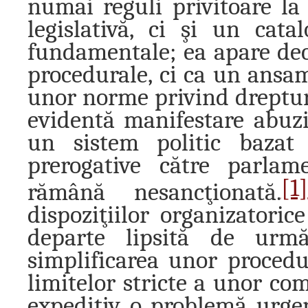
numai reguli privitoare la
legislativă, ci şi un catal
fundamentale; ea apare de
procedurale, ci ca un ansam
unor norme privind drepturi
evidentă manifestare abuziv
un sistem politic bazat 
prerogative către parlam
[1]
rămână nesancţionată.
dispoziţiilor organizatoric
departe lipsită de urmă
simplificarea unor procedu
limitelor stricte a unor com
expeditiv o problemă urge