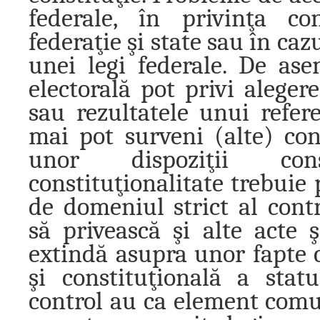
federale, în privinţa co
federaţie şi state sau în caz
unei legi federale. De as
electorală pot privi aleger
sau rezultatele unui refer
mai pot surveni (alte) conf
unor dispoziţii cons
constituţionalitate trebuie
de domeniul strict al contro
să privească şi alte acte 
extindă asupra unor fapte c
şi constituţională a stat
control au ca element co