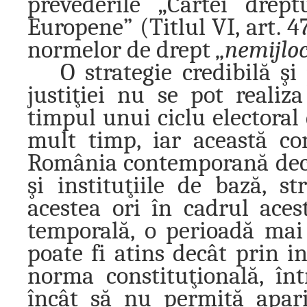
prevederile „Cartei drep
Europene” (Titlul VI, art. 
normelor de drept
„nemijloc
O strategie credibilă ş
justiţiei nu se pot realiz
timpul unui ciclu electoral
mult timp, iar această co
România contemporană decât 
şi instituţiile de bază, st
acestea ori în cadrul aces
temporală, o perioadă mai
poate fi atins decât prin 
norma constituţională, înt
încât să nu permită apariţ