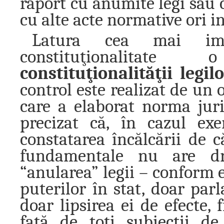
raport cu anumite legi sau c
cu alte acte normative ori i
Latura cea mai imp
constituţionalita
constituţionalităţii legil
control este realizat de un 
care a elaborat norma juri
precizat că, în cazul exe
constatarea încălcării de că
fundamentale nu are dr
“anularea” legii – conform e
puterilor în stat, doar par
doar lipsirea ei de efecte, f
faţă de toţi subiecţii de