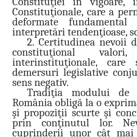
Constituţiei în vigoare, 
Constituţionale, care a perm
deformate fundamental l
interpretări tendenţioase, s
2. Certitudinea nevoii d
constituţional valor
interinstituţionale, car
demersuri legislative conju
sens negativ.
Tradiţia modului de r
România obligă la o exprimar
şi propoziţii scurte şi con
prin conţinutul lor. Ne
cuprinderii unor cât mai 