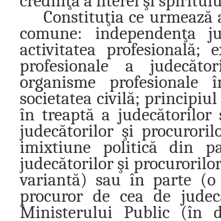
credinţă a literei şi spiritul
Constituţia ce urmează a
comune: independenţa jud
activitatea profesională; e
profesionale a judecător
organisme profesionale î
societatea civilă; principiul
în treaptă a judecătorilor 
judecătorilor şi procurori
imixtiune politică din pa
judecătorilor şi procurorilor
variantă) sau în parte (o
procuror de cea de judec
Ministerului Public (în d