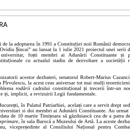
RA
i de la adoptarea în 1991 a Constitu
ț
iei noii Rom
â
nii democra
 „Ovidiu
Ș
incai” au lansat la 1 iulie 2021 proiectul unei serii 
niversitar, fo
ș
ti membri ai Adun
ă
rii Constituante
ș
i p
titu
ț
ionale cu actualul stadiu de dezvoltare a societ
ă
ț
ii 
nizatorii acestor dezbateri, senatorul Robert-Marius Cazanci
n P
î
rvulescu, la acest ceas aniversar tot mai mul
ț
i teoreticien
roblema
rodării
cadrului constitu
ț
ional
ș
i trecerii
î
ntr-un no
ice
ș
i, implicit, a revizuirii Legii fundamentale.
Bucure
ș
ti, în Palatul Patriarhiei, acela
ș
i care a servit drept s
universitari si doi membri ai Adunării Constituante. Au urmat
 data de 10 martie Timi
ș
oara s
ă
g
ă
zduiasc
ă
cea de a patra de
exprimare
, în sala Barocă a Muzeului de Artă. La aceste dezbat
onu, vicepre
ș
edinte al Consiliului Na
ț
ional pentru Combate