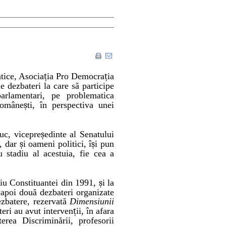
tice, Asocia
ț
ia Pro Democra
ț
ia
de dezbateri la care să participe
arlamentari, pe problematica
române
ș
ti, în perspectiva unei
uc, vicepre
ș
edinte al Senatului
i, dar
ș
i oameni politici,
î
ș
i pun
u stadiu al acestuia, fie cea a
ediu Constituantei din 1991,
ș
i la
 apoi două dezbateri organizate
zbatere, rezervat
ă
Dimensiunii
eri au avut interven
ț
ii,
î
n afara
rea Discriminării, profesorii