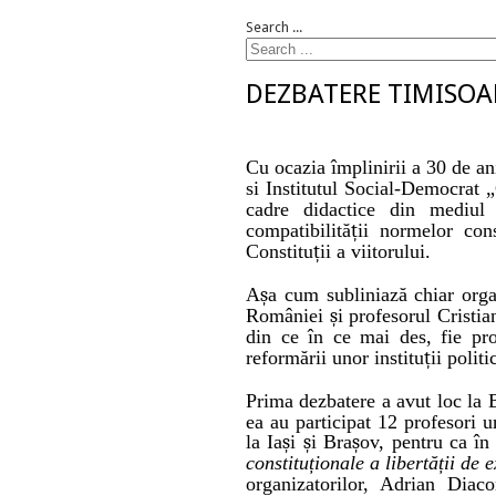
Search ...
DEZBATERE TIMISOA
Cu ocazia împlinirii a 30 de an
si Institutul Social-Democrat
cadre didactice din mediul u
compatibilită
ț
ii normelor cons
Constitu
ț
ii a viitorului.
A
ș
a cum subliniaz
ă
chiar orga
Rom
â
niei
ș
i profesorul Cristia
din ce
î
n ce mai des, fie p
reform
ă
rii unor institu
ț
ii polit
Prima dezbatere a avut loc la 
ea au participat 12 profesori 
la Ia
ș
i
ș
i Bra
ș
ov, pentru ca
î
n
constitu
ț
ionale a libert
ă
ț
ii de 
organizatorilor, Adrian Diac