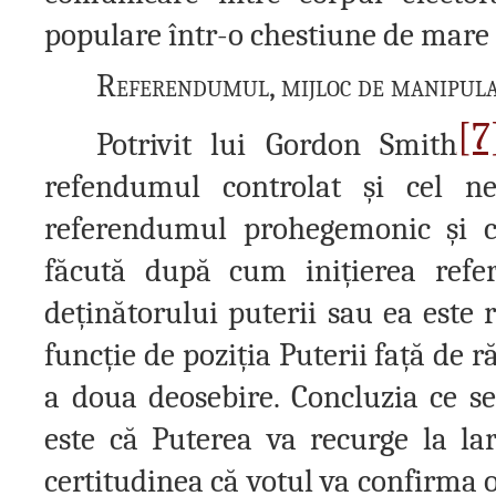
populare într-o chestiune de mare
Referendumul, mijloc de manipul
[7
Potrivit lui Gordon Smith
refendumul controlat
ș
i cel ne
referendumul prohegemonic
ș
i 
făcută după cum ini
ț
ierea refe
de
ț
inătorului puterii sau ea este
func
ț
ie de pozi
ț
ia Puterii fa
ț
ă de r
a doua deosebire. Concluzia ce se 
este că Puterea va recurge la la
certitudinea că votul va confirma 