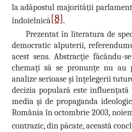
la adăpostul majorită
ț
ii parlament
[8]
îndoielnică
.
Prezentat în literatura de spe
democratic alputerii, referendumul
acest sens. Abstracţie făcându-s
chemaţi să se pronunţe nu au pr
analize serioase şi înţelegerii tutu
decizia populară este influenţată
media şi de propaganda ideologic
România în octombrie 2003, noiemb
contrazic, din păcate, această concl