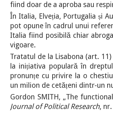
fiind doar de a aproba sau resp
În Italia, Elve
ia, Portugalia
i A
ț
ș
pot opune în cadrul unui refere
Italia fiind posibilă chiar abrog
vigoare.
Tratatul de la Lisabona (art. 1
la ini
iativa populară în dreptu
ț
pronun
e cu privire la o chesti
ț
un milion de cetă
eni dintr-un 
ț
Gordon SMITH, „The functional
Journal of Political Research
, nr