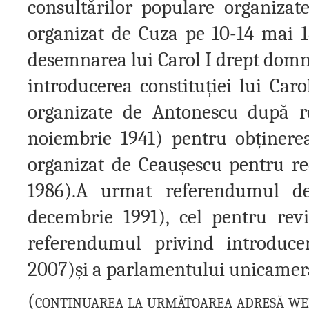
consultărilor populare organiza
organizat de Cuza pe 10-14 mai 18
desemnarea lui Carol I drept domnit
introducerea constitu
ț
iei lui Caro
organizate de Antonescu după r
noiembrie 1941) pentru ob
ț
inere
organizat de Ceau
ș
escu pentru re
1986).A urmat referendumul d
decembrie 1991), cel pentru revi
referendumul privind introduc
2007)
ș
i a parlamentului unicamer
(continuarea la următoarea adresă we