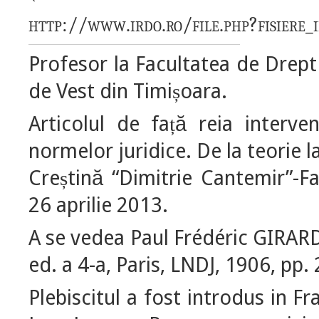
http://www.irdo.ro/file.php?fisiere
Profesor la Facultatea de Drep
de Vest din Timi
oara.
ș
Articolul de fa
ă reia interve
ț
normelor juridice. De la teorie l
Cre
tină “Dimitrie Cantemir”-F
ș
26 aprilie 2013.
A se vedea Paul Frédéric GIRAR
ed. a 4-a, Paris, LNDJ, 1906, pp.
Plebiscitul a fost introdus in Fr