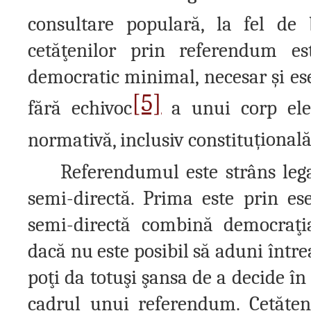
consultare populară, la fel de
cetăţenilor prin referendum e
democratic minimal, necesar
ș
i es
[5]
fără echivoc
a unui corp elec
normativă, inclusiv constitu
ț
ională,
Referendumul este strâns leg
semi-directă. Prima este prin es
semi-directă combină democraţia
dacă nu este posibil să aduni între
poţi da totuşi şansa de a decide î
cadrul unui referendum. Cetăţen