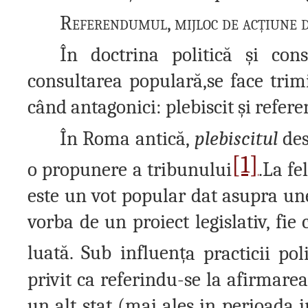
Referendumul, mijloc de ac
ț
iune 
În doctrina politică
ș
i cons
consultarea populară,se face trim
când antagonici: plebiscit
ș
i refer
În Roma antică,
plebiscitul
de
[1]
o propunere a tribunului
.La fe
este un vot popular dat asupra une
vorba de un proiect legislativ, fie
luată. Sub influen
ț
a practicii pol
privit ca referindu-se la afirmarea
un alt stat (mai ales in perioada