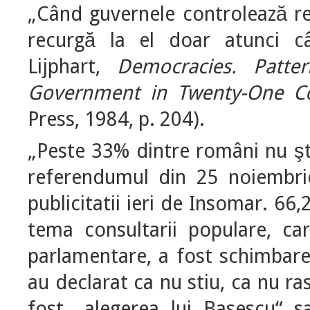
„Când guvernele controlează re
recurgă la el doar atunci 
Lijphart,
Democracies. Patte
Government in Twenty-One Co
Press, 1984, p. 204).
„Peste 33% dintre români nu şt
referendumul din 25 noiembrie
publicitatii ieri de Insomar. 66,
tema consultarii populare, ca
parlamentare, a fost schimbare
au declarat ca nu stiu, ca nu r
fost „alegerea lui Basescu“ s