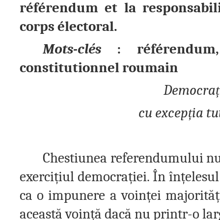
référendum et la responsabili
corps électoral.
Mots-clés
: référendum, 
constitutionnel roumain
Democra
ț
cu excep
ț
ia t
Chestiunea referendumului nu p
exerci
ț
iul democra
ț
iei. În în
ț
elesul
ca o impunere a voin
ț
ei majorită
ț
această voin
ț
ă dacă nu printr-o lar