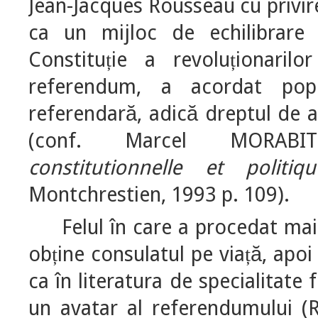
Jean-Jacques Rousseau cu privir
ca un mijloc de echilibrare 
Constitu
ie a revolu
ionarilo
ț
ț
referendum, a acordat popo
referendară, adică dreptul de 
(conf. Marcel MORABI
constitutionnelle et politi
Montchrestien, 1993 p. 109).
Felul în care a procedat ma
ob
ine consulatul pe via
ă, apoi
ț
ț
ca în literatura de specialitate
un avatar al referendumului 