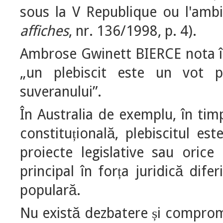
sous la V Republique ou l'ambi
affiches
, nr. 136/1998, p. 4).
Ambrose Gwinett BIERCE nota 
„un plebiscit este un vot po
suveranului”.
În Australia de exemplu, în tim
constitu
ională, plebiscitul es
ț
proiecte legislative sau orice 
principal în for
a juridică dife
ț
populară.
Nu există dezbatere
i compromi
ș