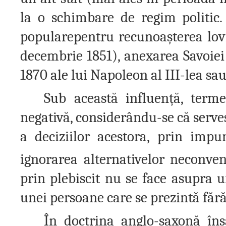
la o schimbare de regim politic.
popularepentru recunoa
ș
terea lov
decembrie 1851), anexarea Savoie
1870 ale lui Napoleon al III-lea sa
Sub această influen
ț
ă, terme
negativă, considerându-se că serve
a deciziilor acestora, prin imp
ignorarea alternativelor neconven
prin plebiscit nu se face asupra u
unei persoane care se prezintă făr
În doctrina anglo-saxonă îns