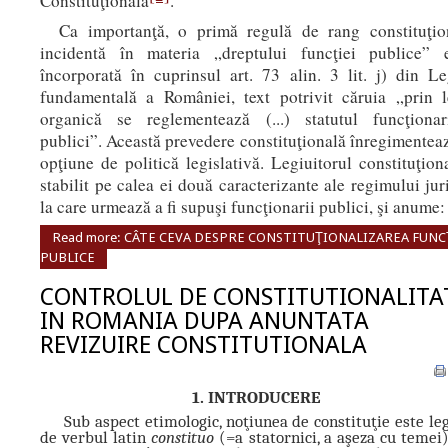
Constituţională
.
Ca importanţă, o primă regulă de rang constituţio
incidentă în materia „dreptului funcţiei publice” e
încorporată în cuprinsul art. 73 alin. 3 lit. j) din L
fundamentală a României, text potrivit căruia „prin 
organică se reglementează (...) statutul funcţionar
publici”. Această prevedere constituţională înregimentea
opţiune de politică legislativă. Legiuitorul constituţion
stabilit pe calea ei două caracterizante ale regimului jur
la care urmează a fi supuşi funcţionarii publici, şi anume:
Read more: CÂTE CEVA DESPRE CONSTITUŢIONALIZAREA FUNC
PUBLICE
CONTROLUL DE CONSTITUTIONALITA
IN ROMANIA DUPA ANUNTATA
REVIZUIRE CONSTITUTIONALA
1. INTRODUCERE
Sub aspect etimologic, noţiunea de constituţie este le
de verbul latin
constituo
(=a statornici, a aşeza cu temei)