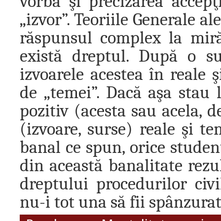
vorba şi precizarea accep
„izvor”. Teoriile Generale a
răspunsul complex la miră
există dreptul. După o su
izvoarele acestea în reale ş
de „temei”. Dacă aşa stau 
pozitiv (acesta sau acela, d
(izvoare, surse) reale şi te
banal ce spun, orice student 
din această banalitate rezul
dreptului procedurilor civi
nu-i tot una să fii spânzur