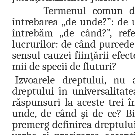
Termenul comun de „i
întrebarea „de unde?”: de u
întrebăm „de când?”, ref
lucrurilor: de când purcede c
sensul cauzei fiinţării efect
mii de specii de fluturi?
Izvoarele dreptului, nu 
dreptului în universalitat
răspunsuri la aceste trei 
unde, de când şi de ce? Bin
premerg definirea dreptului