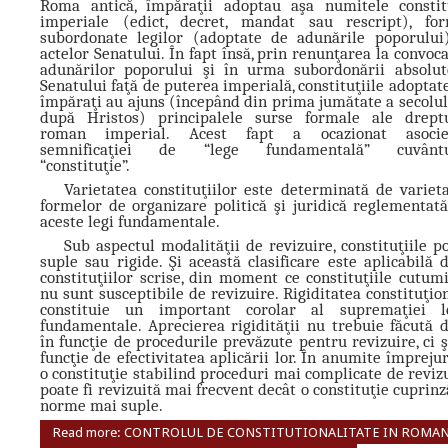
Roma antică, împăraţii adoptau aşa numitele constit
imperiale (edict, decret, mandat sau rescript), for
subordonate legilor (adoptate de adunările poporului
actelor Senatului. În fapt însă, prin renunţarea la convoc
adunărilor poporului şi în urma subordonării absolu
Senatului faţă de puterea imperială, constituţiile adoptat
împăraţi au ajuns (începând din prima jumătate a secolul
după Hristos) principalele surse formale ale dreptu
roman imperial. Acest fapt a ocazionat asocie
semnificaţiei de “lege fundamentală” cuvântu
“constituţie”.
Varietatea constituţiilor este determinată de variet
formelor de organizare politică şi juridică reglementat
aceste legi fundamentale.
Sub aspectul modalităţii de revizuire, constituţiile po
suple sau rigide. Şi această clasificare este aplicabilă 
constituţiilor scrise, din moment ce constituţiile cutum
nu sunt susceptibile de revizuire. Rigiditatea constituţio
constituie un important corolar al supremaţiei le
fundamentale. Aprecierea rigidităţii nu trebuie făcută 
în funcţie de procedurile prevăzute pentru revizuire, ci ş
funcţie de efectivitatea aplicării lor. În anumite împrejur
o constituţie stabilind proceduri mai complicate de reviz
poate fi revizuită mai frecvent decât o constituţie cuprin
norme mai suple.
Read more: CONTROLUL DE CONSTITUTIONALITATE IN ROMAN