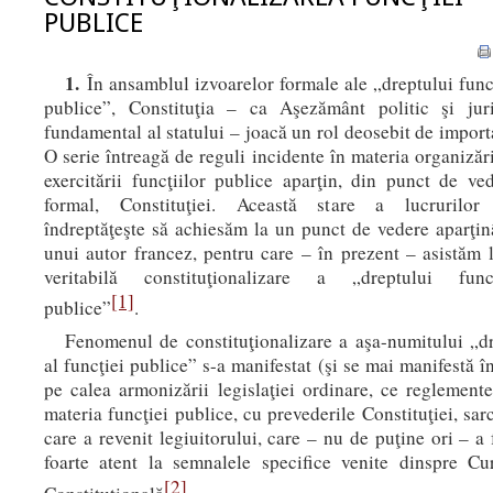
PUBLICE
1.
În ansamblul izvoarelor formale ale „dreptului func
publice”, Constituţia – ca Aşezământ politic şi jur
fundamental al statului – joacă un rol deosebit de import
O serie întreagă de reguli incidente în materia organizări
exercitării funcţiilor publice aparţin, din punct de ve
formal, Constituţiei. Această stare a lucrurilor
îndreptăţeşte să achiesăm la un punct de vedere aparţi
unui autor francez, pentru care – în prezent – asistăm 
veritabilă constituţionalizare a „dreptului funcţ
[1]
publice”
.
Fenomenul de constituţionalizare a aşa-numitului „d
al funcţiei publice” s-a manifestat (şi se mai manifestă î
pe calea armonizării legislaţiei ordinare, ce reglement
materia funcţiei publice, cu prevederile Constituţiei, sar
care a revenit legiuitorului, care – nu de puţine ori – a 
foarte atent la semnalele specifice venite dinspre Cu
[2]